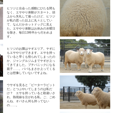
ヒツジと出会った感動にひたる間も
なく、エサやり体験がスタート。頭
上から失礼して撮ったけど、ヒツジ
が私の思った以上に丸々としてい
て、なんだかホットドッグに見え
た。エサやり体験はお休みの水曜日
を除き、毎日13時半から行われま
す。
ヒツジのお隣はヤギエリア。ヤギに
もエサやりができます。エサを持っ
ていると早くも悟られてしまったの
か、ジャングルジムまでヤギが上っ
てきてました。プチパニックになる
親子……。パパもまさか上ってくる
とは想像していないですよね。
ウサギを見ると「ピーターラビット
だ」とつぶやいてしまうのは私だ
け？ エサを持っていると勘違いさ
れ、熱視線を注がれる私。ご、ごめ
んね、オバさん何も持ってない
の……。