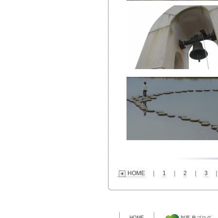
HOME
｜
1
｜
2
｜
3
HOME
対馬 島ブログ