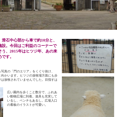
。滑石中心部から車で約10分と、
施設。今回はご利益のコーナーで
う、2015年はヒツジ年、あの来
めです。
ら写真の「門のエリア」をくぐり抜け、
と向かいます。ヒツジの放牧場方面にも歩
ジは放牧されていませんでした。目指すは
広い園内を歩くこと数分で、ふれあ
い動物広場に到着。遊具も充実して
いるし、ベンチもあるし。広場入口
の看板のイラストが可愛い。