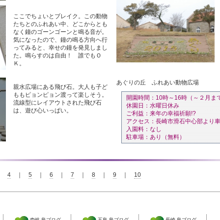
ここでちょいとブレイク。この動物
たちとのふれあい中、どこからとも
なく鐘のゴーンゴーンと鳴る音が。
気になったので、鐘の鳴る方向へ行
ってみると、幸せの鐘を発見しまし
た。鳴らすのは自由！ 誰でもＯ
Ｋ。
あぐりの丘 ふれあい動物広場
親水広場にある飛び石。大人も子ど
ももピョンピョン渡って楽しそう。
開園時間：10時～16時（～２月ま
流線型にレイアウトされた飛び石
休園日：水曜日休み
は、遊び心いっぱい。
ご利益：来年の幸福祈願!?
アクセス：長崎市滑石中心部より車
入園料：なし
駐車場：あり（無料）
｜
4
｜
5
｜
6
｜
7
｜
8
｜
9
｜
10
壱岐 島ブログ
五島 島ブログ
長崎 島ブログ