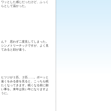
ワッとした感じだったけど、ふっく
らとして温かった。
ん？ 思わず二度見してしまった。
シンメトリーチックですが、よく見
てみると顔が違う。
ヒツジが１匹、２匹……。ボーッと
遠くをみる姿を見ると、こっちも眠
たくなってきます。眠くなる前に願
い事を。来年は良い年になりますよ
うに。