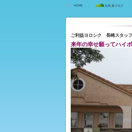
HOME
対馬 島ブログ
ご利益ヨロシク 長崎スタッ
来年の幸せ願ってハイ