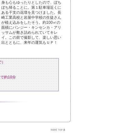
身も心もゆったりとしたので、ぼち
ぼち帰ることに。第１駐車場近くに
ある干支の花壇を見つけました。長
崎工業高校と岩屋中学校の生徒さん
が植え込みをしたそう。約100㎡の
面積にパンジー・キンセンカ・アリ
ッサムが敷き詰められていてキレ
イ。この前で撮影して、楽しい思い
出とともに、来年の運気もＵＰ！
で）
で約10分