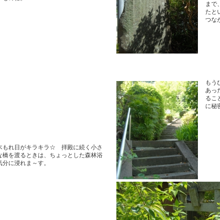
まで
たと
つな
もう
あっ
るこ
に秘
木もれ日がキラキラ☆ 拝殿に続く小さ
な橋を渡るときは、ちょっとした森林浴
気分に浸れま～す。