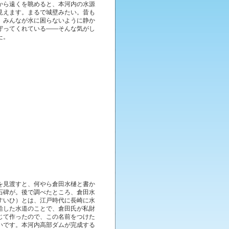
から遠くを眺めると、本河内の水源
見えます。まるで城壁みたい。昔も
、みんなが水に困らないように静か
守ってくれている――そんな気がし
た。
を見渡すと、何やら倉田水樋と書か
石碑が。後で調べたところ、倉田水
すいひ）とは、江戸時代に長崎に水
給した水道のことで、倉田氏が私財
じて作ったので、この名前をつけた
いです。本河内高部ダムが完成する