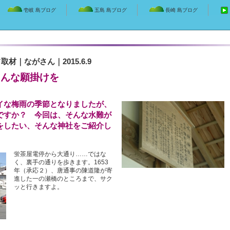
壱岐 島ブログ
五島 島ブログ
長崎 島ブログ
フ取材
｜
ながさん
｜2015.6.9
ろんな願掛けを
イな梅雨の季節となりましたが、
ですか？ 今回は、そんな水難が
をしたい、そんな神社をご紹介し
蛍茶屋電停から大通り……ではな
く、裏手の通りを歩きます。1653
年（承応２）、唐通事の陳道隆が寄
進した一の瀬橋のところまで、サク
ッと行きますよ。