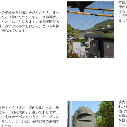
拝殿
池が
今も
一の瀬橋から川沿いを歩くこと７、８分
に見
でたどり着いたのがこちら、水神神社。
まし
「すいじん」と読みます。彌都波能賣大
神（みずはのめのおおかみ）という祭神
が祀られています。
境内
れた
鳥居をくぐり抜け、境内を進むと赤い鳥
樋（
居が。「稲荷大神」と書いてあります。
を供
お供え物がザボンというところにグッと
を投
きました。ザボンは、長崎発祥の果物で
らし
すものね。