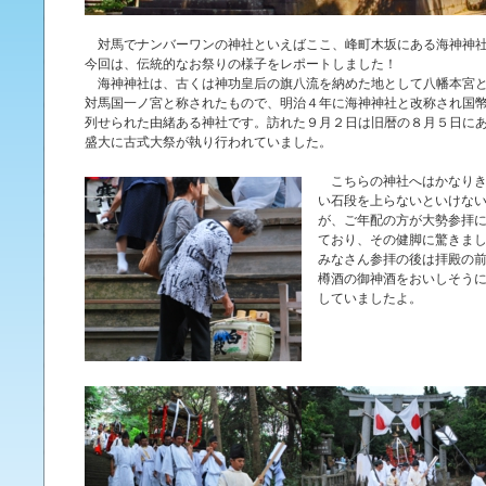
対馬でナンバーワンの神社といえばここ、峰町木坂にある海神神
今回は、伝統的なお祭りの様子をレポートしました！
海神神社は、古くは神功皇后の旗八流を納めた地として八幡本宮
対馬国一ノ宮と称されたもので、明治４年に海神神社と改称され国
列せられた由緒ある神社です。訪れた９月２日は旧暦の８月５日に
盛大に古式大祭が執り行われていました。
こちらの神社へはかなりき
い石段を上らないといけな
が、ご年配の方が大勢参拝
ており、その健脚に驚きま
みなさん参拝の後は拝殿の
樽酒の御神酒をおいしそう
していましたよ。