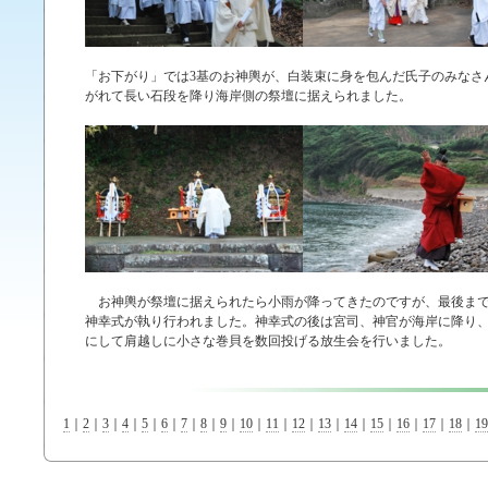
「お下がり」では3基のお神輿が、白装束に身を包んだ氏子のみなさ
がれて長い石段を降り海岸側の祭壇に据えられました。
お神輿が祭壇に据えられたら小雨が降ってきたのですが、最後ま
神幸式が執り行われました。神幸式の後は宮司、神官が海岸に降り
にして肩越しに小さな巻貝を数回投げる放生会を行いました。
1
｜
2
｜
3
｜
4
｜
5
｜
6
｜
7
｜
8
｜
9
｜
10
｜
11
｜
12
｜
13
｜
14
｜
15
｜
16
｜
17
｜
18
｜
19