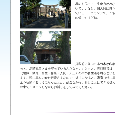
馬のお尻って、生命力がみ
いていいなと、個人的に思
ている！ってカンジで。こ
の像ですけどね。
拝殿前に並ぶ２本の木が印
っと、馬頭観音さまを守っているんだなぁ。もともと、馬頭観音は
（地獄・餓鬼・畜生・修羅・人間・天上）の中の畜生道を司るとい
ます。頭に馬をのせた観音さまなので、近世になると、家畜（特に
全を祈願するようになったとか。残念ながら、拝むことは
できませ
の中でイメージしながらお祈りをしてみてください。