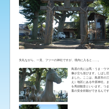
失礼ながら、一見、フツーの神社ですが、境内に入ると……。
鳥居の先には馬・うま・ウ
像が立ち並びます。しばし
ました。ここは、島原市の
え）地区にある中原神社。
を馬頭観音といいます。つ
畜の安全祈願ができるんで