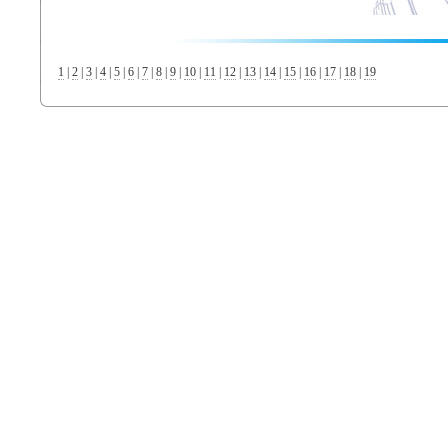
1
|
2
|
3
|
4
|
5
|
6
|
7
|
8
|
9
|
10
|
11
|
12
|
13
|
14
|
15
|
16
|
17
|
18
|
19