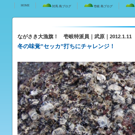
HOME
対馬 島ブログ
壱岐 島ブログ
ながさき大漁旗！ 壱岐特派員｜武原｜2012.1.11
冬の味覚”セッカ”打ちにチャレンジ！