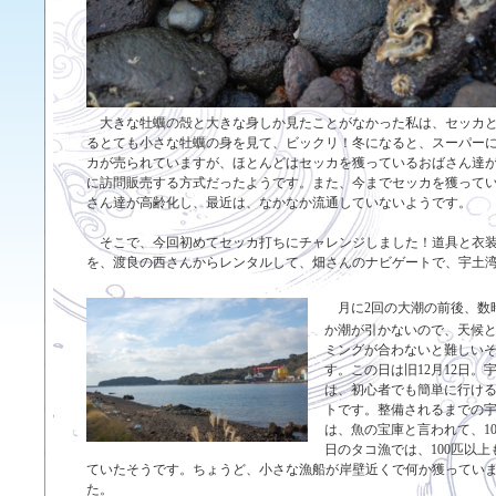
大きな牡蠣の殻と大きな身しか見たことがなかった私は、セッカ
るとても小さな牡蠣の身を見て、ビックリ！冬になると、スーパー
カが売られていますが、ほとんどはセッカを獲っているおばさん達
に訪問販売する方式だったようです。また、今までセッカを獲って
さん達が高齢化し、最近は、なかなか流通していないようです。
そこで、今回初めてセッカ打ちにチャレンジしました！道具と衣
を、渡良の西さんからレンタルして、畑さんのナビゲートで、宇土
月に2回の大潮の前後、数
か潮が引かないので、天候
ミングが合わないと難しい
す。この日は旧12月12日。
は、初心者でも簡単に行け
トです。整備されるまでの
は、魚の宝庫と言われて、10
日のタコ漁では、100匹以上
ていたそうです。ちょうど、小さな漁船が岸壁近くで何か獲ってい
た。