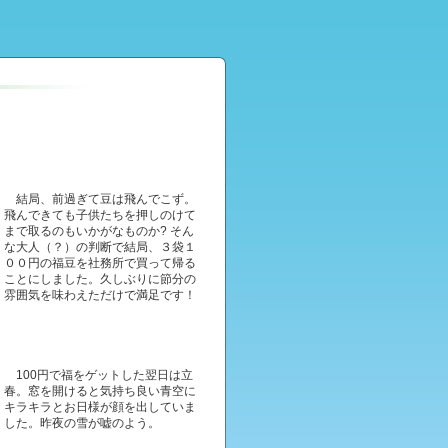
結局、前過ぎて豆は飛んでこず。
飛んできても子供たちを押しのけて
まで取るのもいかがなものか? そん
な大人（？）の判断で結局、３袋１
００円の福豆を社務所で買って帰る
ことにしました。久しぶりに節分の
雰囲気を味わえただけで満足です！
100円で福をゲットした翌日は立
春。窓を開けると気持ち良い青空に
キラキラとお日様が顔を出していま
した。昨夜の雪が嘘のよう。