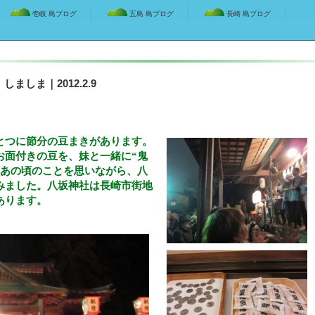
壱岐 島ブログ
五島 島ブログ
長崎 島ブログ
しま｜2012.2.9
つに節分の豆まきがあります。
お面付きの豆を、妹と一緒に“鬼
。あの頃のことを思いながら、八
みました。八坂神社は長崎市街地
あります。