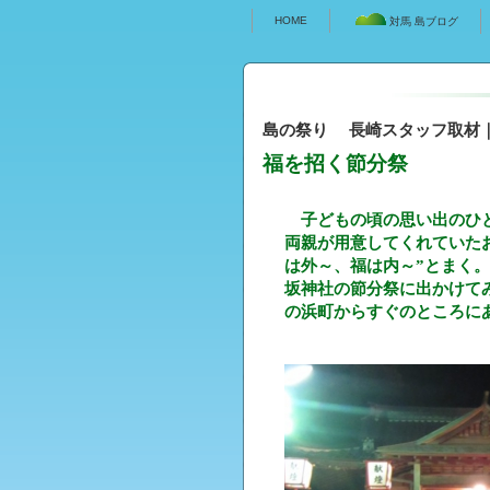
HOME
対馬 島ブログ
島の祭り 長崎スタッフ取材｜しま
福を招く節分祭
子どもの頃の思い出のひと
両親が用意してくれていた
は外～、福は内～”とまく
坂神社の節分祭に出かけて
の浜町からすぐのところに