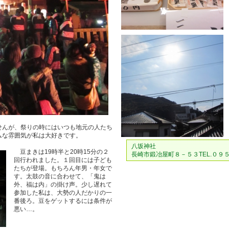
んが、祭りの時にはいつも地元の人たち
ムな雰囲気が私は大好きです。
八坂神社
豆まきは19時半と20時15分の２
長崎市鍛冶屋町８－５３
TEL.０
回行われました。１回目には子ども
たちが登場。もちろん年男・年女で
す。太鼓の音に合わせて、「鬼は
外、福は内」の掛け声。少し遅れて
参加した私は、大勢の人だかりの一
番後ろ。豆をゲットするには条件が
悪い…。