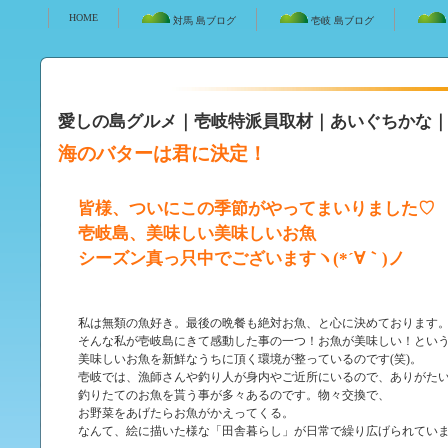
HOME
対馬 島ブログ
壱岐 島ブログ
愛しの島グルメ｜壱岐特派員取材｜
あいぐちかな
｜
海のバターは君に決定！
皆様、ついにこの季節がやってまいりました♡
壱岐島、美味しい美味しいお魚
シーズン真っ只中でございますヽ(*´∀｀)ノ
私は無類の魚好き。最後の晩餐も絶対お魚、と心に決めております
そんな私が壱岐島にきて感動した事の一つ！お魚が美味しい！とい
美味しいお魚を新鮮なうちに頂く環境が整っているのです(笑)。
壱岐では、漁師さんや釣り人が身内やご近所にいるので、ありがた
釣りたてのお魚を貰う事が多々あるのです。物々交換で、
お野菜をあげたらお魚がかえってくる。
なんて、絵に描いた様な「田舎暮らし」が日常で繰り広げられてい