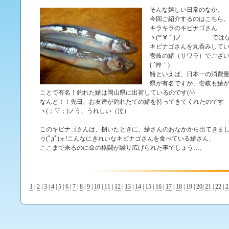
そんな嬉しい日常のなか、
今回ご紹介するのはこちら
キラキラのキビナゴさん
ヽ(*´∀｀)ノ では
キビナゴさんを丸呑みして
壱岐の鰆（サワラ）でござ
( ´艸｀)
鰆といえば、日本一の消費
県が有名ですが、壱岐も鰆
ことで有名！釣れた鰆は岡山県に出荷しているのです(^^
なんと！！先日、お友達が釣れたての鰆を持ってきてくれたのです
ヽ(；▽；)ノう、うれしい（泣）
このキビナゴさんは、捌いたときに、鰆さんのおなかから出てきま
ヮ(ﾟдﾟ)ォ!こんなにきれいなキビナゴさんを食べている鰆さん、
ここまで来るのに命の格闘が繰り広げられた事でしょう…。
1
|
2
|
3
|
4
|
5
|
6
|
7
|
8
|
9
|
10
|
11
|
12
|
13
|
14
|
15
|
16
|
17
|
18
|
19
|
20
|
21
|
22
|
2