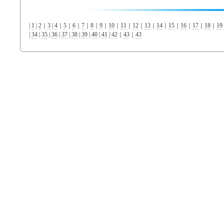
|
1
|
2
｜
3
|
4
｜
5
｜
6
｜
7
｜
8
｜
9
｜
10
｜
11
｜
12
｜
13
｜
14
｜
15
｜
16
｜
17
｜
18
｜
19
|
34
|
35
|
36
|
37
|
38
|
39
|
40
|
41
|
42
｜
43
｜
43