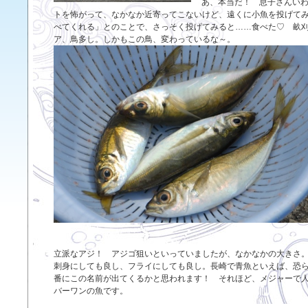
あ、本当だ！ 息子さんい
トを怖がって、なかなか近寄ってこないけど、遠くに小魚を投げて
べてくれる」とのことで、さっそく投げてみると……食べた♡ 畝
ア、鳥多し。しかもこの鳥、変わっているな～。
立派なアジ！ アジゴ狙いといっていましたが、なかなかの大きさ
刺身にしても良し、フライにしても良し。長崎で青魚といえば、恐
番にこの名前が出てくるかと思われます！ それほど、メジャーで
バーワンの魚です。