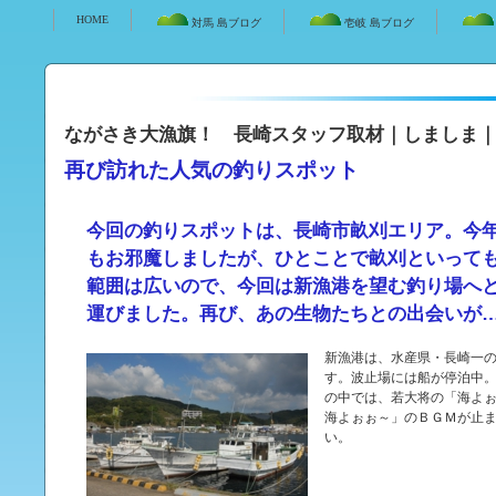
HOME
対馬 島ブログ
壱岐 島ブログ
ながさき大漁旗！
長崎スタッフ取材｜しましま
｜
再び訪れた人気の釣りスポット
今回の釣りスポットは、長崎市畝刈エリア。今
もお邪魔しましたが、ひとことで畝刈といって
範囲は広いので、今回は新漁港を望む釣り場へ
運びました。再び、あの生物たちとの出会いが…
新漁港は、水産県・長崎一
す。波止場には船が停泊中
の中では、若大将の「海よ
海よぉぉ～」のＢＧＭが止
い。